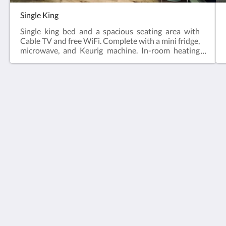
Single King
Single king bed and a spacious seating area with
Cable TV and free WiFi. Complete with a mini fridge,
microwave, and Keurig machine. In-room heating
and air conditioning to keep you comfortable during
your stay.
The Sierra Motel
230 Munson Avenue
Traverse City MI 49686
United States
231-946-7720
stay@thesierratc.com
Medios sociales