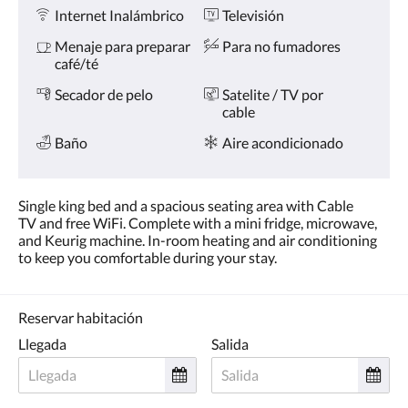
Comodidades
la
Internet Inalámbrico
Televisión
derecha,
o
Menaje para preparar
Para no fumadores
pulse
café/té
los
botones
Secador de pelo
Satelite / TV por
siguiente
cable
y
Baño
Aire acondicionado
anterior.
Single king bed and a spacious seating area with Cable
TV and free WiFi. Complete with a mini fridge, microwave,
and Keurig machine. In-room heating and air conditioning
to keep you comfortable during your stay.
Reservar habitación
Llegada
Salida